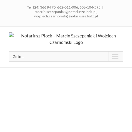
Skip
Tel:
(24) 366 94 70
,
662-011-006
,
606-104-595
|
to
marcin.szczepaniak@notariusze.lodz.pl,
content
wojciech.czarnomski@notariusze.lodz.pl
Go to...