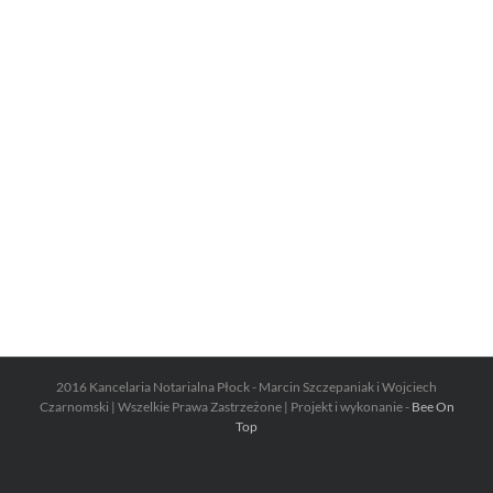
2016 Kancelaria Notarialna Płock - Marcin Szczepaniak i Wojciech
Czarnomski | Wszelkie Prawa Zastrzeżone | Projekt i wykonanie -
Bee On
Top