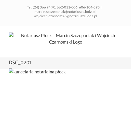
Skip
Tel:
(24) 366 94 70
,
662-011-006
,
606-104-595
|
to
marcin.szczepaniak@notariusze.lodz.pl,
content
wojciech.czarnomski@notariusze.lodz.pl
DSC_0201